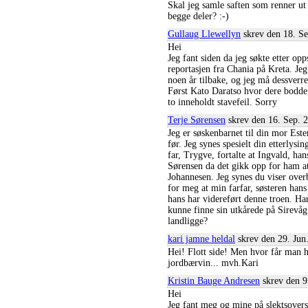
Skal jeg samle saften som renner ut 
begge deler? :-)
Gullaug Llewellyn
skrev den 18. Se
Hei
Jeg fant siden da jeg søkte etter opp
reportasjen fra Chania på Kreta. Je
noen år tilbake, og jeg må dessverre
Først Kato Daratso hvor dere bodde
to inneholdt stavefeil. Sorry
Terje Sørensen
skrev den 16. Sep. 2
Jeg er søskenbarnet til din mor Est
før. Jeg synes spesielt din etterlys
far, Trygve, fortalte at Ingvald, hans
Sørensen da det gikk opp for ham at
Johannesen. Jeg synes du viser overbe
for meg at min farfar, søsteren han
hans har videreført denne troen. Har
kunne finne sin utkårede på Sirevå
landligge?
kari jamne heldal
skrev den 29. Jun
Hei! Flott side! Men hvor får man ha
jordbærvin... mvh.Kari
Kristin Bauge Andresen
skrev den 9
Hei
Jeg fant meg og mine på slektsoversi