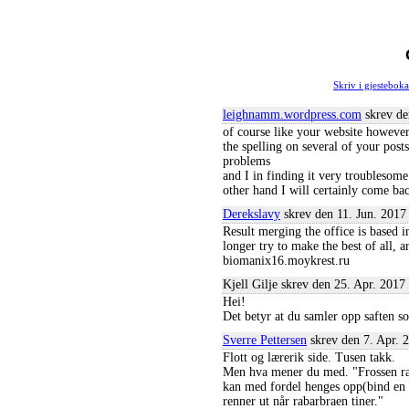
Skriv i gjesteboka
leighnamm.wordpress.com
skrev de
of course like your website howeve
the spelling on several of your post
problems
and I in finding it very troublesome
other hand I will certainly come ba
Derekslavy
skrev den 11. Jun. 2017
Result merging the office is based i
longer try to make the best of all, a
biomanix16.moykrest.ru
Kjell Gilje skrev den 25. Apr. 2017
Hei!
Det betyr at du samler opp saften so
Sverre Pettersen
skrev den 7. Apr. 
Flott og lærerik side. Tusen takk.
Men hva mener du med. "Frossen rab
kan med fordel henges opp(bind en 
renner ut når rabarbraen tiner."